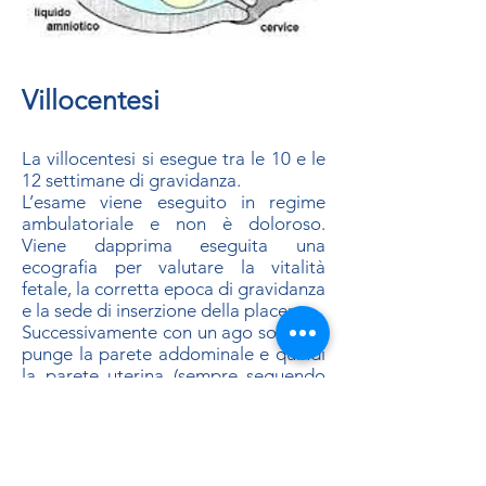
Villocentesi​
La villocentesi si esegue tra le 10 e le
12 settimane di gravidanza.
L’esame viene eseguito in regime
ambulatoriale e non è doloroso.
Viene dapprima eseguita una
ecografia per valutare la vitalità
fetale, la corretta epoca di gravidanza
e la sede di inserzione della placenta.
Successivamente con un ago sottile si
punge la parete addominale e quindi
la parete uterina (sempre seguendo
con l’ecografia il decorso dell’ago),
giungendo fino dentro la placenta, da
cui si aspirano alcuni frustoli di
tessuto che vengono quindi inviati al
laboratorio di cito- genetica per